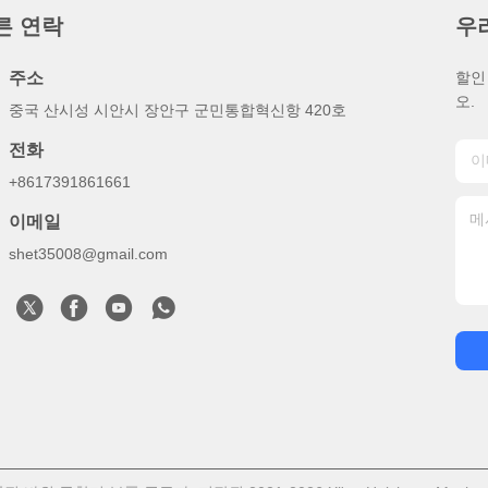
른 연락
우
주소
할인
오.
중국 산시성 시안시 장안구 군민통합혁신항 420호
전화
+8617391861661
이메일
shet35008@gmail.com