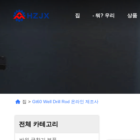
집
- 뭐? 우리
상품
집
>
Gt60 Well Drill Rod 온라인 제조사
전체 카테고리
바위 굴착기 부품