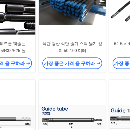
스레드를 꿰뚫는
석탄 광산 석탄 뚫기 스틱 뚫기 깊
64 Bar
45/R32/R25 돌
이 50-100 미터
격 을 구하라
가장 좋은 가격 을 구하라
가장 좋