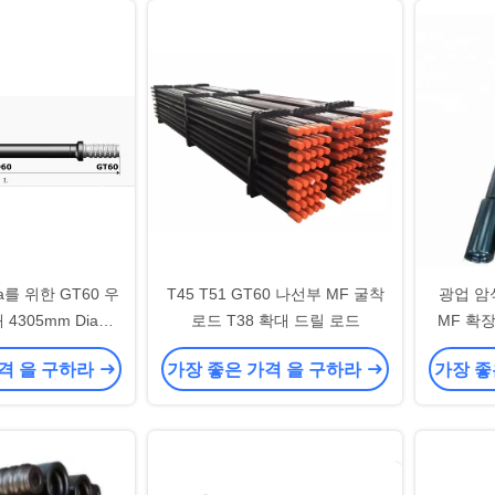
awa를 위한 GT60 우
T45 T51 GT60 나선부 MF 굴착
광업 암
4305mm Dia
로드 T38 확대 드릴 로드
MF 확
F 막대 76kg
격 을 구하라
가장 좋은 가격 을 구하라
가장 좋