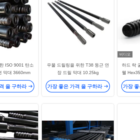
비디오
 ISO 9001 탄소
우물 드릴링을 위한 T38 둥근 연
하드 락 
련 막대 3660mm
장 드릴 막대 10.25kg
웰 Hex3
격 을 구하라
가장 좋은 가격 을 구하라
가장 좋