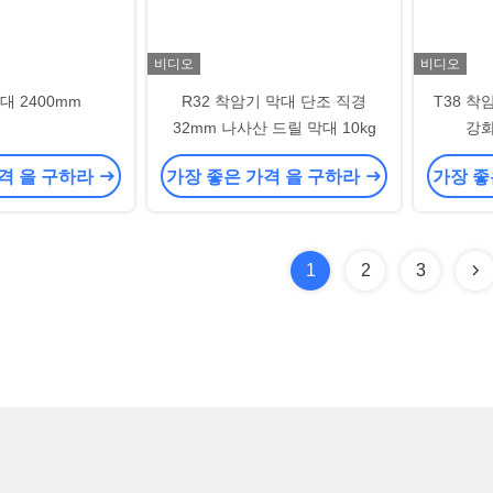
비디오
비디오
대 2400mm
R32 착암기 막대 단조 직경
T38 착
32mm 나사산 드릴 막대 10kg
강화
격 을 구하라
가장 좋은 가격 을 구하라
가장 좋
1
2
3