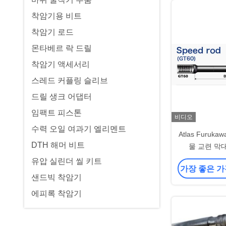
착암기용 비트
착암기 로드
몬타베르 락 드릴
착암기 액세서리
스레드 커플링 슬리브
드릴 생크 어댑터
임팩트 피스톤
비디오
수력 오일 여과기 엘리멘트
Atlas Furuk
DTH 해머 비트
물 교련 막대 
60mm M
유압 실린더 씰 키트
가장 좋은 가
샌드빅 착암기
에피록 착암기