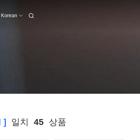
Korean
 ]
일치
45
상품