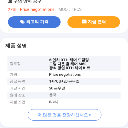
로 구멍 망치 공구
가격：Price negotiations
MOQ：1PCS
최고의 가격
지금 연락
제품 설명
,
6 인치 DTH 해머 드릴링
강조점
,
드릴 다운 홀 해머 M60
광석 광업 DTH 해머 비트
가격
Price negotiations
공급 능력
1+PCS+20 근무일
배달 시간
20 근무일
원래 장소
중국
지불 조건
티/티
더 많은 것을 전망하십시오