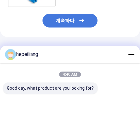
계속하다
추천된 제품
hepeiliang
4:40 AM
Good day, what product are you looking for?
합금 강 DTH 망치는 착
물 착정기 165 밀리미
광석 채광에의 CI
정기를 채굴해서 5 인치
터 동안 다중 머리 DTH
고 망간강 DTH 
를 물었습니다
드릴 비트
트 저압
최고의 가격
최고의 가격
최고의 