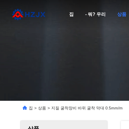
집
- 뭐? 우리
상품
집
>
상품
>
지질 굴착장비 바위 굴착 막대 0.5mm/m
상품