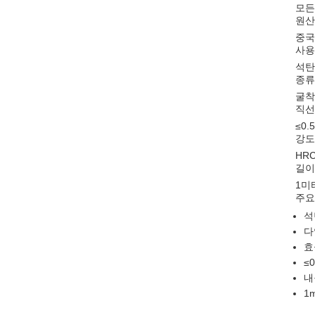
모든
원산
중국
사용
석탄
종류
굴착
직선
≤0.
강도
HRC
길이
1미
주요
석
다
효
≤
내
1