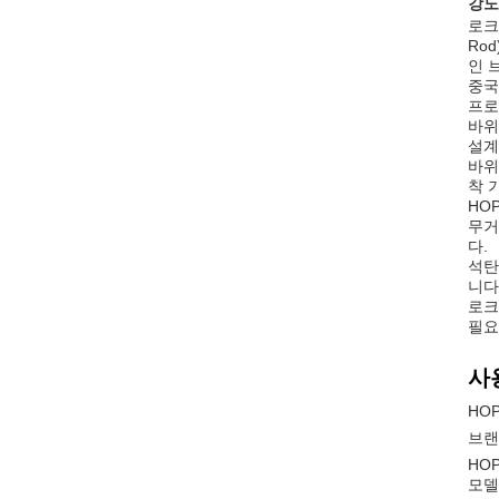
강도:
로크 
Ro
인 
중국
프로
바위
설계
바위 
착 
HO
무거
다.
석탄
니다
로크
필요
사
HO
브랜
HO
모델