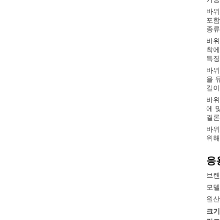
바위
포함
종류
바위
착에
특징
바위
을 
길이
바위
에 
결론
바위
위해
응
브랜
모델
원산
크기