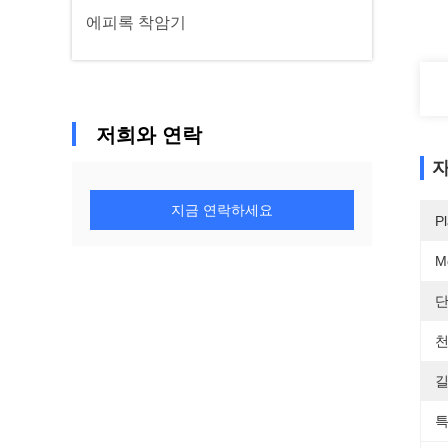
에피록 착암기
저희와 연락
자
지금 연락하세요
Pl
M
단
천
길
특