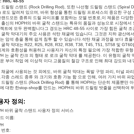
 HRC 48-55
드릴링 스탠드 (Rock Drilling Rod), 또한 나선형 드릴링 스탠드 (Spiral Dri
d) 로도 알려져 있으며, 바위 형성을 통한 드릴링 프로세스의 중요한 구
브랜드모든 종류의 드릴 파이프를 포함하는 모델 번호로,이 제품은 다양한
 출신의 HOPH의 바위 굴착 스탠드는 특유의 품질과 성능으로 시장에서
젝트에 모두 완벽합니다그 경도는 HRC 48-55 사이로 가장 힘든 굴착 
 굴착 막대기의 주요 사용은 석탄 채굴에 있습니다. 그것은 지하 광산에서
는 암석 층을 통해 쉽게 침투 할 수 있습니다.석탄 채굴 과정을 보다 효
굴착 막대는 R22, R25, R28, R32, R38, T38, T45, T51, ST
기계와 호환성을 허용하고 사용자가 자신의 특정 필요에 가장 적합한 유형을
PH 는 굴착 칸크 의 형태 로 로크 굴착 막대 를 제공한다. 이 유형의 굴착 
운 부어 작업 에 이상적 이다.고품질의 철강 구조로 인해 최대 강도와 내
 채굴에 사용되는 것 외에도, 바위 굴착 막대는 폭발 구멍 파리, 터널 파
.각종 스레드 종류 와 크기와 호환 가능 함 으로 인해, 여러 가지 바위 파업
 드릴링 스탠드 (Rock Drilling Rod) 를 통해 HOPH는 단순히 제
에 대한 한stop-shop를 만드는. HOPH의 바위 드릴링 밧줄을 선택하여
용자 정의:
PH 바위 굴착 스탠드 사용자 정의 서비스
드 이름:
PH
 번호: