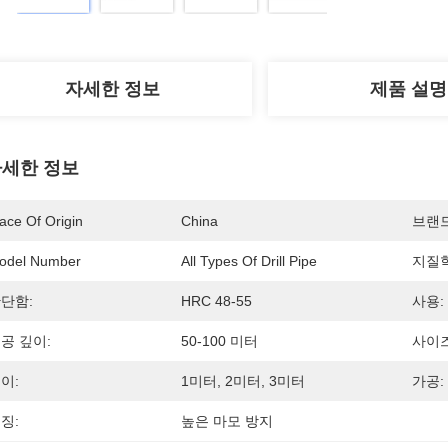
자세한 정보
제품 설명
세한 정보
ace Of Origin
China
브랜
odel Number
All Types Of Drill Pipe
지질
단함:
HRC 48-55
사용:
공 깊이:
50-100 미터
사이즈
이:
1미터, 2미터, 3미터
가공:
징:
높은 마모 방지