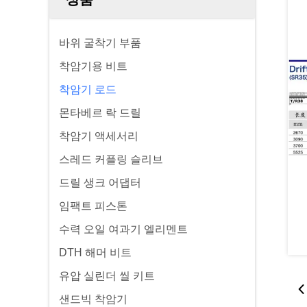
바위 굴착기 부품
착암기용 비트
착암기 로드
몬타베르 락 드릴
착암기 액세서리
스레드 커플링 슬리브
드릴 생크 어댑터
임팩트 피스톤
수력 오일 여과기 엘리멘트
DTH 해머 비트
유압 실린더 씰 키트
샌드빅 착암기