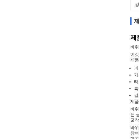
강
제
제
바위
이것
제품
파
가
타
특
길
제품
바위
든 
굴착
바위
참여
가공