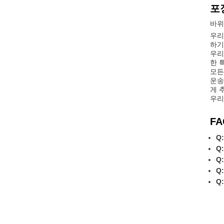
포
바위
우리
하기
우리
한 
모든
운송
게 
우리
FA
Q:
Q:
Q:
Q:
Q: