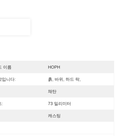
드 이름
HOPH
학입니다:
흙, 바위, 하드 락,
채탄
:
73 밀리미터
캐스팅